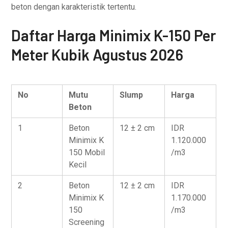
beton dengan karakteristik tertentu.
Daftar Harga Minimix K-150 Per
Meter Kubik Agustus 2026
No
Mutu
Slump
Harga
Beton
1
Beton
12 ± 2 cm
IDR
Minimix K
1.120.000
150 Mobil
/m3
Kecil
2
Beton
12 ± 2 cm
IDR
Minimix K
1.170.000
150
/m3
Screening