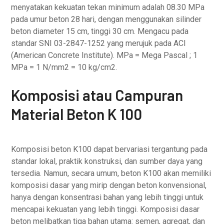
menyatakan kekuatan tekan minimum adalah 08.30 MPa
pada umur beton 28 hari, dengan menggunakan silinder
beton diameter 15 cm, tinggi 30 cm. Mengacu pada
standar SNI 03-2847-1252 yang merujuk pada ACI
(American Concrete Institute). MPa = Mega Pascal ; 1
MPa = 1 N/mm2 = 10 kg/cm2.
Komposisi atau Campuran
Material Beton K 100
Komposisi beton K100 dapat bervariasi tergantung pada
standar lokal, praktik konstruksi, dan sumber daya yang
tersedia. Namun, secara umum, beton K100 akan memiliki
komposisi dasar yang mirip dengan beton konvensional,
hanya dengan konsentrasi bahan yang lebih tinggi untuk
mencapai kekuatan yang lebih tinggi. Komposisi dasar
beton melibatkan tiga bahan utama: semen, agregat, dan