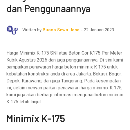
dan Penggunaannya
22 Januari 2023
Written by
Buana Sewa Jasa
Harga Minimix K-175 SNI atau Beton Cor K175 Per Meter
Kubik Agustus 2026 dan juga penggunaannya. Di sini kami
sampaikan penawaran harga beton minimix K 175 untuk
kebutuhan konstruksi anda di area Jakarta, Bekasi, Bogor,
Depok, Karawang, dan juga Tangerang. Pada kesempatan
ini, selain menyampaikan penawaran harga minimix K 175,
kami juga akan berbagi informasi mengenai beton minimix
K 175 lebih lanjut.
Minimix K-175