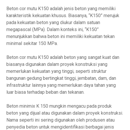
Beton cor mutu K150 adalah jenis beton yang memiliki
karakteristik kekuatan khusus. Biasanya, “K150” merujuk
pada kekuatan beton yang diukur dalam satuan
megapascal (MPa). Dalam konteks ini, “K150”
menunjukkan bahwa beton ini memiliki kekuatan tekan
minimal sekitar 150 MPa.
Beton cor mutu K150 adalah beton yang sangat kuat dan
biasanya digunakan dalam proyek konstruksi yang
memerlukan kekuatan yang tinggi, seperti struktur
bangunan gedung bertingkat tinggi, jembatan, dam, dan
infrastruktur lainnya yang memerlukan daya tahan yang
luar biasa terhadap beban dan tekanan.
Beton minimix K 150 mungkin mengacu pada produk
beton yang dijual atau digunakan dalam proyek konstruksi.
Nama seperti ini sering digunakan oleh produsen atau
penyedia beton untuk mengidentifikasi berbagai jenis