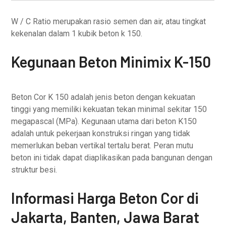
W / C Ratio merupakan rasio semen dan air, atau tingkat
kekenalan dalam 1 kubik beton k 150.
Kegunaan Beton Minimix K-150
Beton Cor K 150 adalah jenis beton dengan kekuatan
tinggi yang memiliki kekuatan tekan minimal sekitar 150
megapascal (MPa). Kegunaan utama dari beton K150
adalah untuk pekerjaan konstruksi ringan yang tidak
memerlukan beban vertikal tertalu berat. Peran mutu
beton ini tidak dapat diaplikasikan pada bangunan dengan
struktur besi.
Informasi Harga Beton Cor di
Jakarta, Banten, Jawa Barat