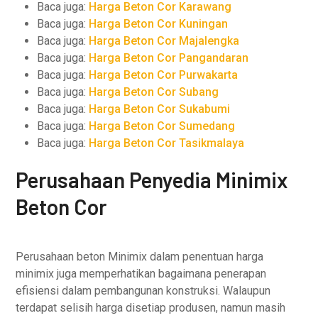
Baca juga:
Harga Beton Cor Karawang
Baca juga:
Harga Beton Cor Kuningan
Baca juga:
Harga Beton Cor Majalengka
Baca juga:
Harga Beton Cor Pangandaran
Baca juga:
Harga Beton Cor Purwakarta
Baca juga:
Harga Beton Cor Subang
Baca juga:
Harga Beton Cor Sukabumi
Baca juga:
Harga Beton Cor Sumedang
Baca juga:
Harga Beton Cor Tasikmalaya
Perusahaan Penyedia Minimix
Beton Cor
Perusahaan beton Minimix dalam penentuan harga
minimix juga memperhatikan bagaimana penerapan
efisiensi dalam pembangunan konstruksi. Walaupun
terdapat selisih harga disetiap produsen, namun masih