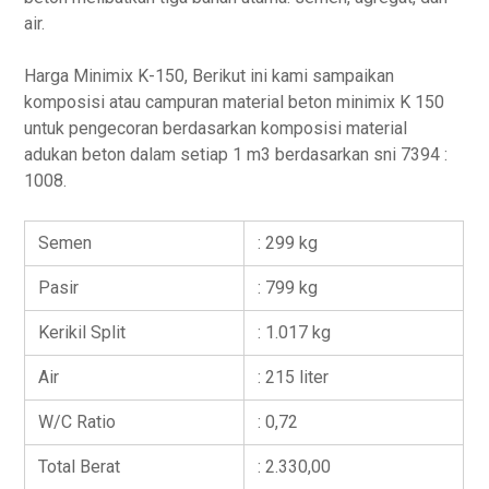
air.
Harga Minimix K-150, Berikut ini kami sampaikan
komposisi atau campuran material beton minimix K 150
untuk pengecoran berdasarkan komposisi material
adukan beton dalam setiap 1 m3 berdasarkan sni 7394 :
1008.
Semen
: 299 kg
Pasir
: 799 kg
Kerikil Split
: 1.017 kg
Air
: 215 liter
W/C Ratio
: 0,72
Total Berat
: 2.330,00