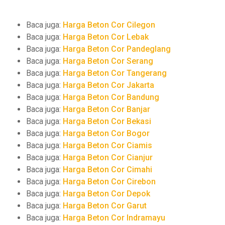
Baca juga:
Harga Beton Cor Cilegon
Baca juga:
Harga Beton Cor Lebak
Baca juga:
Harga Beton Cor Pandeglang
Baca juga:
Harga Beton Cor Serang
Baca juga:
Harga Beton Cor Tangerang
Baca juga:
Harga Beton Cor Jakarta
Baca juga:
Harga Beton Cor Bandung
Baca juga:
Harga Beton Cor Banjar
Baca juga:
Harga Beton Cor Bekasi
Baca juga:
Harga Beton Cor Bogor
Baca juga:
Harga Beton Cor Ciamis
Baca juga:
Harga Beton Cor Cianjur
Baca juga:
Harga Beton Cor Cimahi
Baca juga:
Harga Beton Cor Cirebon
Baca juga:
Harga Beton Cor Depok
Baca juga:
Harga Beton Cor Garut
Baca juga:
Harga Beton Cor Indramayu