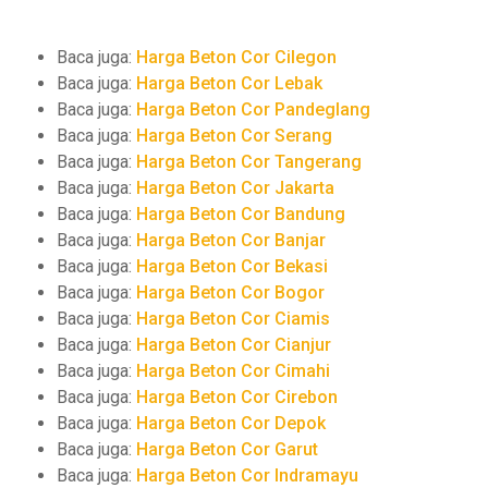
Baca juga:
Harga Beton Cor Cilegon
Baca juga:
Harga Beton Cor Lebak
Baca juga:
Harga Beton Cor Pandeglang
Baca juga:
Harga Beton Cor Serang
Baca juga:
Harga Beton Cor Tangerang
Baca juga:
Harga Beton Cor Jakarta
Baca juga:
Harga Beton Cor Bandung
Baca juga:
Harga Beton Cor Banjar
Baca juga:
Harga Beton Cor Bekasi
Baca juga:
Harga Beton Cor Bogor
Baca juga:
Harga Beton Cor Ciamis
Baca juga:
Harga Beton Cor Cianjur
Baca juga:
Harga Beton Cor Cimahi
Baca juga:
Harga Beton Cor Cirebon
Baca juga:
Harga Beton Cor Depok
Baca juga:
Harga Beton Cor Garut
Baca juga:
Harga Beton Cor Indramayu