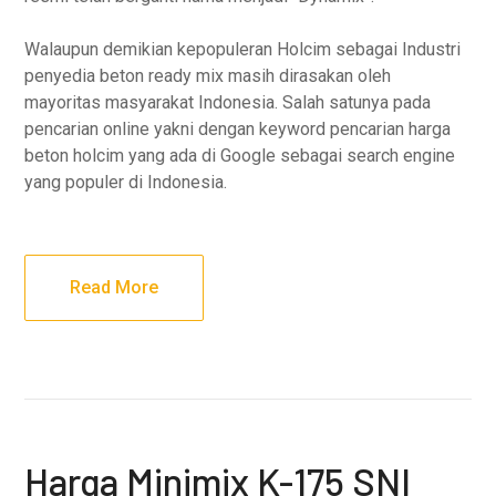
Walaupun demikian kepopuleran Holcim sebagai Industri
penyedia beton ready mix masih dirasakan oleh
mayoritas masyarakat Indonesia. Salah satunya pada
pencarian online yakni dengan keyword pencarian harga
beton holcim yang ada di Google sebagai search engine
yang populer di Indonesia.
Read More
Harga Minimix K-175 SNI