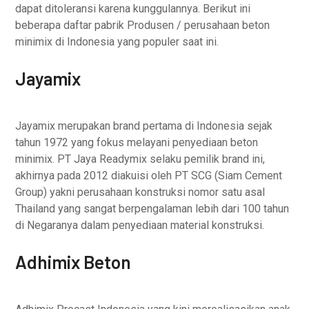
dapat ditoleransi karena kunggulannya. Berikut ini
beberapa daftar pabrik Produsen / perusahaan beton
minimix di Indonesia yang populer saat ini.
Jayamix
Jayamix merupakan brand pertama di Indonesia sejak
tahun 1972 yang fokus melayani penyediaan beton
minimix. PT Jaya Readymix selaku pemilik brand ini,
akhirnya pada 2012 diakuisi oleh PT SCG (Siam Cement
Group) yakni perusahaan konstruksi nomor satu asal
Thailand yang sangat berpengalaman lebih dari 100 tahun
di Negaranya dalam penyediaan material konstruksi.
Adhimix Beton