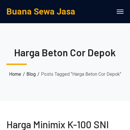
Buana Sewa Jasa
Harga Beton Cor Depok
Home
Blog
Posts Tagged "Harga Beton Cor Depok"
Harga Minimix K-100 SNI