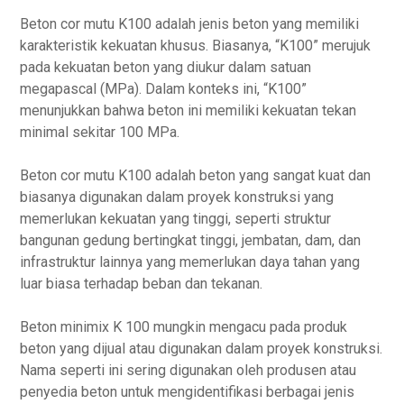
Beton cor mutu K100 adalah jenis beton yang memiliki
karakteristik kekuatan khusus. Biasanya, “K100” merujuk
pada kekuatan beton yang diukur dalam satuan
megapascal (MPa). Dalam konteks ini, “K100”
menunjukkan bahwa beton ini memiliki kekuatan tekan
minimal sekitar 100 MPa.
Beton cor mutu K100 adalah beton yang sangat kuat dan
biasanya digunakan dalam proyek konstruksi yang
memerlukan kekuatan yang tinggi, seperti struktur
bangunan gedung bertingkat tinggi, jembatan, dam, dan
infrastruktur lainnya yang memerlukan daya tahan yang
luar biasa terhadap beban dan tekanan.
Beton minimix K 100 mungkin mengacu pada produk
beton yang dijual atau digunakan dalam proyek konstruksi.
Nama seperti ini sering digunakan oleh produsen atau
penyedia beton untuk mengidentifikasi berbagai jenis