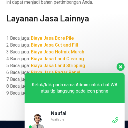
ini dapat menjadi bahan pertimbangan Anda.
Layanan Jasa Lainnya
1 Baca juga:
Biaya Jasa Bore Pile
2 Baca juga:
Biaya Jasa Cut and Fill
3 Baca juga:
Biaya Jasa Hotmix Murah
4 Baca juga:
Biaya Jasa Land Clearing
5 Baca juga:
Biaya Jasa Land Stripping
6 Baca juga:
Biaya Jasa Pagar Panel
7 Baca juga:
Biaya Jasa Pengukuran Lahan
Ketuk/klik pada nama Admin untuk chat WA
8 Baca juga:
Biaya Jasa Tiang Pancang
atau tlp langsung pada icon phone
9 Baca juga:
Biaya Jasa Urugan Tanah
Naufal
Available