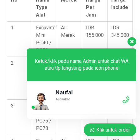
Type
Per
Include
Alat
Jam
1
Excavator
All
IDR
IDR
Mini
Merek
155.000
345.000
PC40 /
PC50
Ketuk/klik pada nama Admin untuk chat WA
2
Excavator
All
IDR
IDR
atau tlp langsung pada icon phone
Breaker
Merek
285.000
435.000
Mini
PC40 /
Naufal
PC50
Available
3
Excavator
All
IDR
IDR
Mini
Merek
160.000
360.000
PC75 /
PC78
Klik untuk order