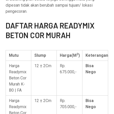
dipesan tidak akan berubah sampai tujuan/ lokasi
pengecoran.
DAFTAR HARGA READYMIX
BETON COR MURAH
3
Mutu
Slump
Harga(M
)
Keterangan
Harga
12 ± 2Cm
Rp.
Bisa
Readymix
675.000,-
Nego
Beton Cor
Murah K-
B0 | FA
Harga
12 ± 2Cm
Rp.
Bisa
Readymix
705.000,-
Nego
Beton Cor