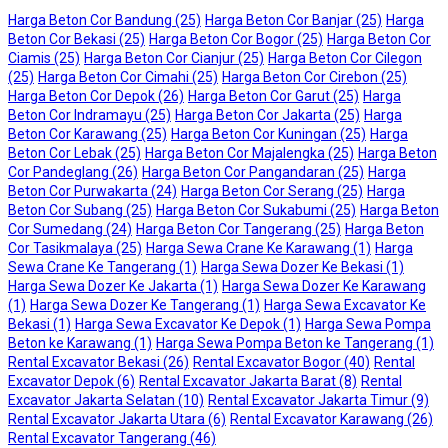
Harga Beton Cor Bandung
(25)
Harga Beton Cor Banjar
(25)
Harga
Beton Cor Bekasi
(25)
Harga Beton Cor Bogor
(25)
Harga Beton Cor
Ciamis
(25)
Harga Beton Cor Cianjur
(25)
Harga Beton Cor Cilegon
(25)
Harga Beton Cor Cimahi
(25)
Harga Beton Cor Cirebon
(25)
Harga Beton Cor Depok
(26)
Harga Beton Cor Garut
(25)
Harga
Beton Cor Indramayu
(25)
Harga Beton Cor Jakarta
(25)
Harga
Beton Cor Karawang
(25)
Harga Beton Cor Kuningan
(25)
Harga
Beton Cor Lebak
(25)
Harga Beton Cor Majalengka
(25)
Harga Beton
Cor Pandeglang
(26)
Harga Beton Cor Pangandaran
(25)
Harga
Beton Cor Purwakarta
(24)
Harga Beton Cor Serang
(25)
Harga
Beton Cor Subang
(25)
Harga Beton Cor Sukabumi
(25)
Harga Beton
Cor Sumedang
(24)
Harga Beton Cor Tangerang
(25)
Harga Beton
Cor Tasikmalaya
(25)
Harga Sewa Crane Ke Karawang
(1)
Harga
Sewa Crane Ke Tangerang
(1)
Harga Sewa Dozer Ke Bekasi
(1)
Harga Sewa Dozer Ke Jakarta
(1)
Harga Sewa Dozer Ke Karawang
(1)
Harga Sewa Dozer Ke Tangerang
(1)
Harga Sewa Excavator Ke
Bekasi
(1)
Harga Sewa Excavator Ke Depok
(1)
Harga Sewa Pompa
Beton ke Karawang
(1)
Harga Sewa Pompa Beton ke Tangerang
(1)
Rental Excavator Bekasi
(26)
Rental Excavator Bogor
(40)
Rental
Excavator Depok
(6)
Rental Excavator Jakarta Barat
(8)
Rental
Excavator Jakarta Selatan
(10)
Rental Excavator Jakarta Timur
(9)
Rental Excavator Jakarta Utara
(6)
Rental Excavator Karawang
(26)
Rental Excavator Tangerang
(46)