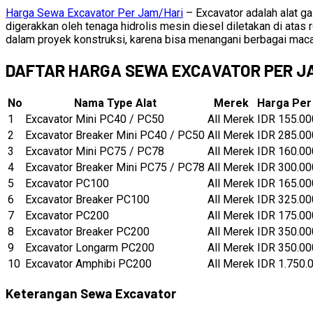
Harga Sewa Excavator Per Jam/Hari
– Excavator adalah alat gal
digerakkan oleh tenaga hidrolis mesin diesel diletakan di atas
dalam proyek konstruksi, karena bisa menangani berbagai macam 
DAFTAR HARGA SEWA EXCAVATOR PER JAM 
No
Nama Type Alat
Merek
Harga Per
1
Excavator Mini PC40 / PC50
All Merek
IDR 155.00
2
Excavator Breaker Mini PC40 / PC50
All Merek
IDR 285.00
3
Excavator Mini PC75 / PC78
All Merek
IDR 160.00
4
Excavator Breaker Mini PC75 / PC78
All Merek
IDR 300.00
5
Excavator PC100
All Merek
IDR 165.00
6
Excavator Breaker PC100
All Merek
IDR 325.00
7
Excavator PC200
All Merek
IDR 175.00
8
Excavator Breaker PC200
All Merek
IDR 350.00
9
Excavator Longarm PC200
All Merek
IDR 350.00
10
Excavator Amphibi PC200
All Merek
IDR 1.750.
Keterangan Sewa Excavator