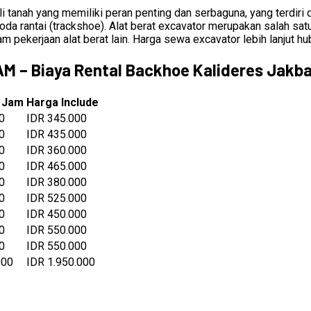
i tanah yang memiliki peran penting dan serbaguna, yang terdiri d
 roda rantai (trackshoe). Alat berat excavator merupakan salah 
pekerjaan alat berat lain. Harga sewa excavator lebih lanjut hu
– Biaya Rental Backhoe Kalideres Jakba
 Jam
Harga Include
0
IDR 345.000
0
IDR 435.000
0
IDR 360.000
0
IDR 465.000
0
IDR 380.000
0
IDR 525.000
0
IDR 450.000
0
IDR 550.000
0
IDR 550.000
000
IDR 1.950.000