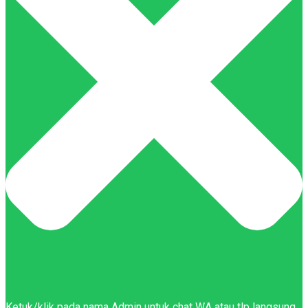
Ketuk/klik pada nama Admin untuk chat WA atau tlp langsung