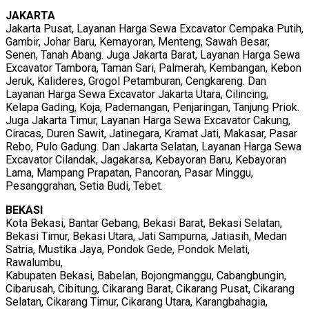
JAKARTA
Jakarta Pusat, Layanan Harga Sewa Excavator Cempaka Putih,
Gambir, Johar Baru, Kemayoran, Menteng, Sawah Besar,
Senen, Tanah Abang. Juga Jakarta Barat, Layanan Harga Sewa
Excavator Tambora, Taman Sari, Palmerah, Kembangan, Kebon
Jeruk, Kalideres, Grogol Petamburan, Cengkareng. Dan
Layanan Harga Sewa Excavator Jakarta Utara, Cilincing,
Kelapa Gading, Koja, Pademangan, Penjaringan, Tanjung Priok.
Juga Jakarta Timur, Layanan Harga Sewa Excavator Cakung,
Ciracas, Duren Sawit, Jatinegara, Kramat Jati, Makasar, Pasar
Rebo, Pulo Gadung. Dan Jakarta Selatan, Layanan Harga Sewa
Excavator Cilandak, Jagakarsa, Kebayoran Baru, Kebayoran
Lama, Mampang Prapatan, Pancoran, Pasar Minggu,
Pesanggrahan, Setia Budi, Tebet.
BEKASI
Kota Bekasi, Bantar Gebang, Bekasi Barat, Bekasi Selatan,
Bekasi Timur, Bekasi Utara, Jati Sampurna, Jatiasih, Medan
Satria, Mustika Jaya, Pondok Gede, Pondok Melati,
Rawalumbu,
Kabupaten Bekasi, Babelan, Bojongmanggu, Cabangbungin,
Cibarusah, Cibitung, Cikarang Barat, Cikarang Pusat, Cikarang
Selatan, Cikarang Timur, Cikarang Utara, Karangbahagia,