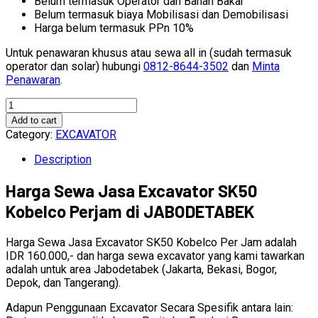
Belum termasuk Operator dan Bahan Bakar
Belum termasuk biaya Mobilisasi dan Demobilisasi
Harga belum termasuk PPn 10%
Untuk penawaran khusus atau sewa all in (sudah termasuk
operator dan solar) hubungi
0812-8644-3502
dan
Minta
Penawaran
.
Harga
Sewa
Add to cart
Excavator
Category:
EXCAVATOR
SK50
Kobelco
Description
Perjam
quantity
Harga Sewa Jasa Excavator SK50
Kobelco Perjam di JABODETABEK
Harga Sewa Jasa Excavator SK50 Kobelco Per Jam adalah
IDR 160.000,- dan harga sewa excavator yang kami tawarkan
adalah untuk area Jabodetabek (Jakarta, Bekasi, Bogor,
Depok, dan Tangerang).
Adapun Penggunaan Excavator Secara Spesifik antara lain: