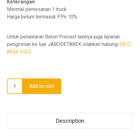
Keterangan:
Minimal pemesanan 1 truck.
Harga belum termasuk PPn 10%.
Untuk penawaran Beton Precast lainnya juga layanan
pengiriman ke luar JABODETABEK silahkan hubungi
0812-
8644-3502
.
Harga
Add to cart
Box
Culvert
1400x1400x1000
quantity
Description