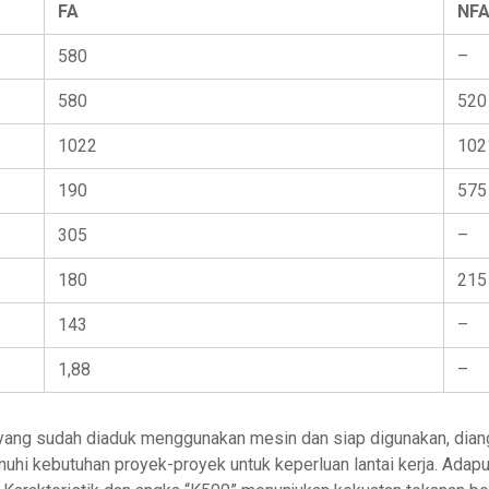
FA
NF
580
–
580
520
1022
102
190
575
305
–
180
215
143
–
1,88
–
r yang sudah diaduk menggunakan mesin dan siap digunakan, dia
i kebutuhan proyek-proyek untuk keperluan lantai kerja. Adapun