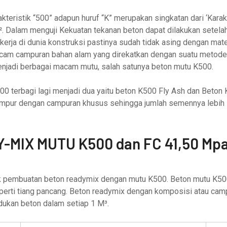
eristik “500” adapun huruf “K” merupakan singkatan dari ‘Karakt
 Dalam menguji Kekuatan tekanan beton dapat dilakukan setelah 
erja di dunia konstruksi pastinya sudah tidak asing dengan mate
macam campuran bahan alam yang direkatkan dengan suatu metod
menjadi berbagai macam mutu, salah satunya beton mutu K500.
00 terbagi lagi menjadi dua yaitu beton K500 Fly Ash dan Beton
pur dengan campuran khusus sehingga jumlah semennya lebih s
-MIX MUTU K500 dan FC 41,50 Mp
uk pembuatan beton readymix dengan mutu K500. Beton mutu K50
erti tiang pancang. Beton readymix dengan komposisi atau cam
dukan beton dalam setiap 1 M³.