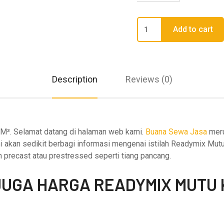
Harga
Add to cart
Beton
K500
-
Readymix
Description
Reviews (0)
FC
41,50
Mpa
/M³
quantity
M³. Selamat datang di halaman web kami.
Buana Sewa Jasa
meru
 akan sedikit berbagi informasi mengenai istilah Readymix Mu
precast atau prestressed seperti tiang pancang.
UGA HARGA READYMIX MUTU 